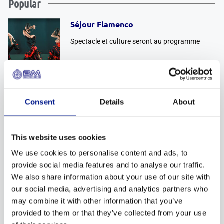
Popular
Séjour Flamenco
Spectacle et culture seront au programme
Séjour Bien-Être
Vivez une parenthèse de plaisir
Consent
Details
About
This website uses cookies
Séjour à Santa Susanna
We use cookies to personalise content and ads, to
Station balnéaire moderne et agréable
provide social media features and to analyse our traffic.
We also share information about your use of our site with
our social media, advertising and analytics partners who
may combine it with other information that you’ve
Séjour promo à Lloret de Mar
provided to them or that they’ve collected from your use
Un prix de rêve pour un séjour inoubliable